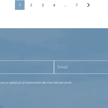
1
2
3
4
…
7
ivacy e autorizzo al trattamento dei miei dati personali.