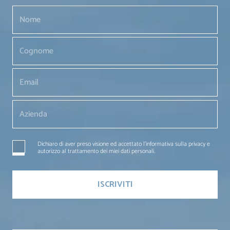
Dichiaro di aver preso visione ed accettato l'informativa sulla privacy e
autorizzo al trattamento dei miei dati personali.