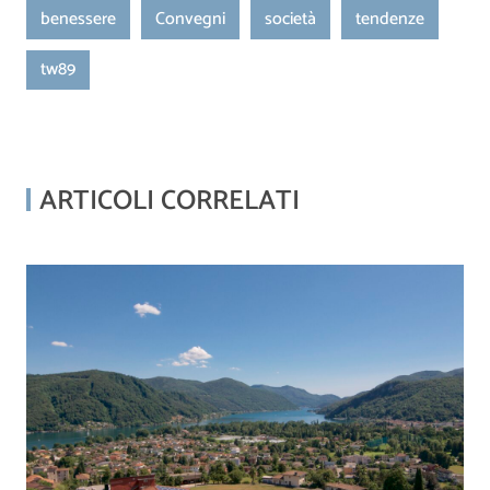
benessere
Convegni
società
tendenze
tw89
ARTICOLI CORRELATI