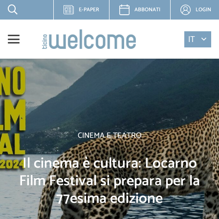
E-PAPER
ABBONATI
LOGIN
IT
CINEMA E TEATRO
Il cinema è cultura: Locarno
Film Festival si prepara per la
77esima edizione