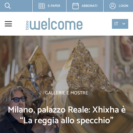
E-PAPER
ABBONATI
LOGIN
IT
GALLERIE E MOSTRE
Milano, palazzo Reale: Xhixha è
“La reggia allo specchio”