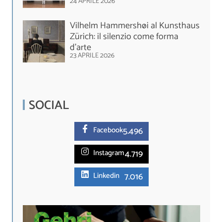
24 APRILE 2026
Vilhelm Hammershøi al Kunsthaus
Zürich: il silenzio come forma
d’arte
23 APRILE 2026
SOCIAL
5.
496
Facebook
4.719
Instagram
7.016
Linkedin