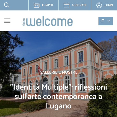
E-PAPER
ABBONATI
LOGIN
IT
GALLERIE E MOSTRE
"Identità Multiple": riflessioni
sull'arte contemporanea a
Lugano