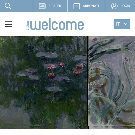
E-PAPER
ABBONATI
LOGIN
IT