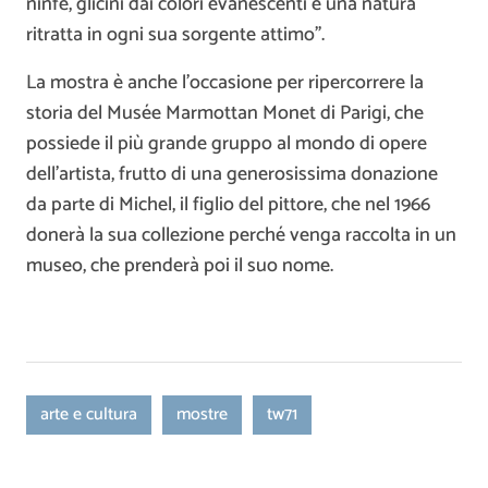
ninfe, glicini dai colori evanescenti e una natura
ritratta in ogni sua sorgente attimo”.
La mostra è anche l’occasione per ripercorrere la
storia del Musée Marmottan Monet di Parigi, che
possiede il più grande gruppo al mondo di opere
dell’artista, frutto di una generosissima donazione
da parte di Michel, il figlio del pittore, che nel 1966
donerà la sua collezione perché venga raccolta in un
museo, che prenderà poi il suo nome.
arte e cultura
mostre
tw71