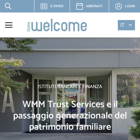
E-PAPER
ABBONATI
LOGIN
IT
ISTITUTI BANCARI E FINANZA
WMM Trust Services e il
passaggio generazionale del
patrimonio familiare