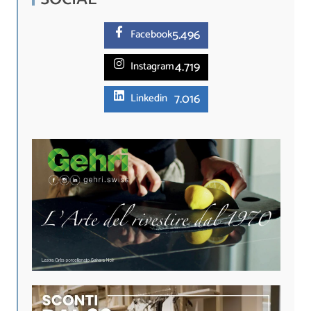
5.
496
Facebook
4.719
Instagram
7.016
Linkedin