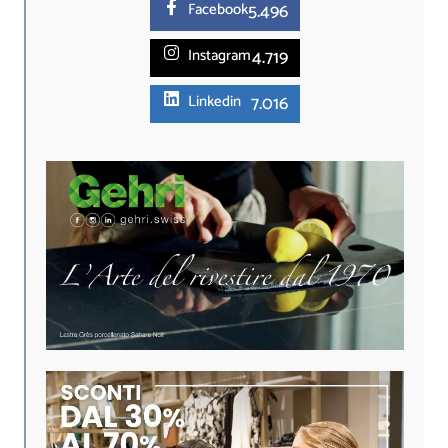
5.
496
Facebook
4.719
Instagram
7.016
Linkedin