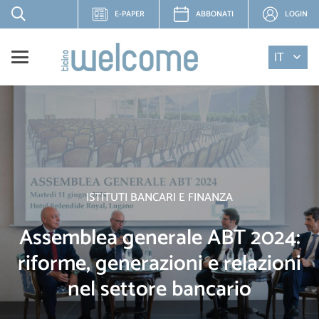
E-PAPER
ABBONATI
LOGIN
IT
ISTITUTI BANCARI E FINANZA
Assemblea generale ABT 2024:
riforme, generazioni e relazioni
nel settore bancario