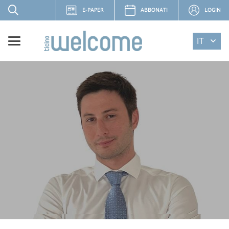
E-PAPER
ABBONATI
LOGIN
IT