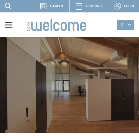
E-PAPER
ABBONATI
LOGIN
IT