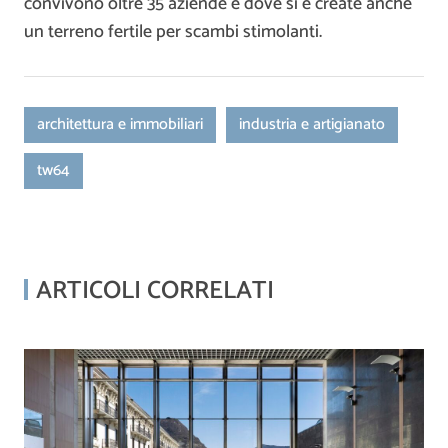
convivono oltre 35 aziende e dove si è create anche
un terreno fertile per scambi stimolanti.
architettura e immobiliari
industria e artigianato
tw64
ARTICOLI CORRELATI