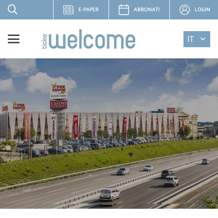
E-PAPER
ABBONATI
LOGIN
IT