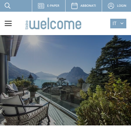
E-PAPER
ABBONATI
LOGIN
IT