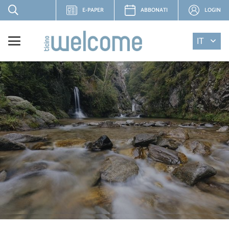
E-PAPER
ABBONATI
LOGIN
IT