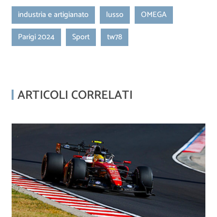
industria e artigianato
lusso
OMEGA
Parigi 2024
Sport
tw78
ARTICOLI CORRELATI