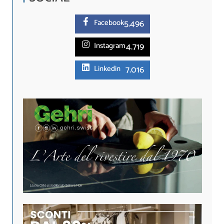
5.
496
Facebook
4.719
Instagram
7.016
Linkedin