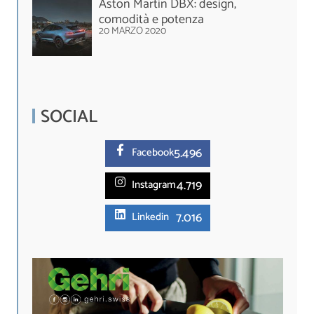
Aston Martin DBX: design,
comodità e potenza
20 MARZO 2020
SOCIAL
5.
496
Facebook
4.719
Instagram
7.016
Linkedin