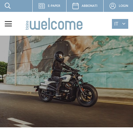
E-PAPER
ABBONATI
LOGIN
IT