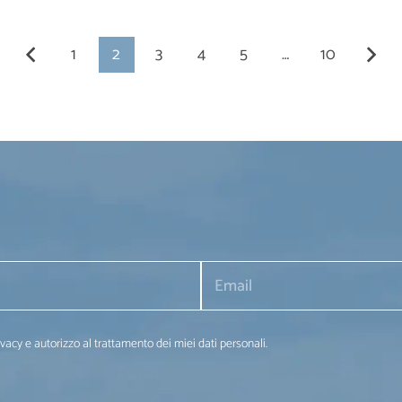
1
2
3
4
5
…
10
ivacy e autorizzo al trattamento dei miei dati personali.