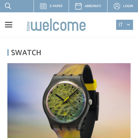
E-PAPER
ABBONATI
LOGIN
IT
SWATCH