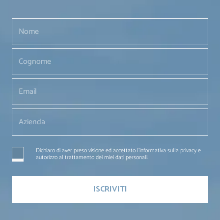
Dichiaro di aver preso visione ed accettato l'informativa sulla privacy e
autorizzo al trattamento dei miei dati personali.