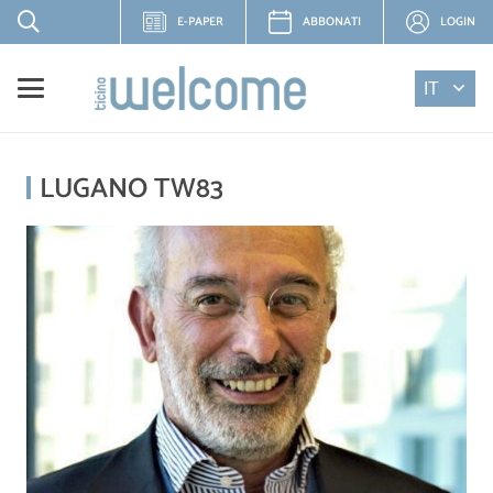
E-PAPER
ABBONATI
LOGIN
IT
LUGANO TW83