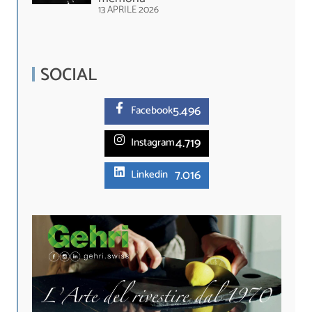
13 APRILE 2026
SOCIAL
5.
496
Facebook
4.719
Instagram
7.016
Linkedin