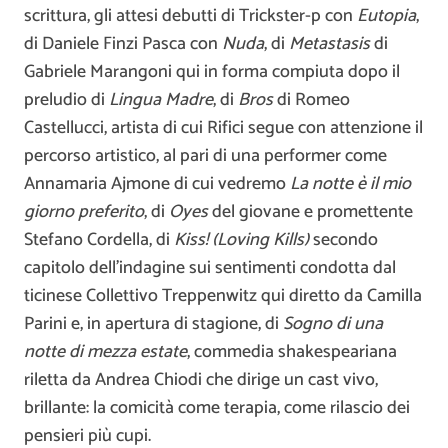
scrittura, gli attesi debutti di Trickster-p con
Eutopia
,
di Daniele Finzi Pasca con
Nuda
, di
Metastasis
di
Gabriele Marangoni qui in forma compiuta dopo il
preludio di
Lingua Madre
, di
Bros
di Romeo
Castellucci, artista di cui Rifici segue con attenzione il
percorso artistico, al pari di una performer come
Annamaria Ajmone di cui vedremo
La notte è il mio
giorno preferito
, di
Oyes
del giovane e promettente
Stefano Cordella, di
Kiss!
(Loving Kills)
secondo
capitolo dell’indagine sui sentimenti condotta dal
ticinese Collettivo Treppenwitz qui diretto da Camilla
Parini e, in apertura di stagione, di
Sogno di una
notte di mezza estate
, commedia shakespeariana
riletta da Andrea Chiodi che dirige un cast vivo,
brillante: la comicità come terapia, come rilascio dei
pensieri più cupi.