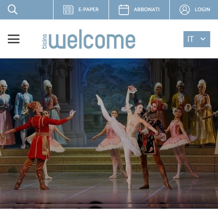
E-PAPER
ABBONATI
LOGIN
IT