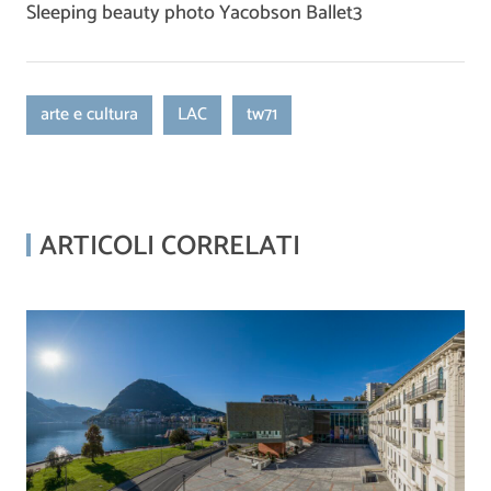
Sleeping beauty photo Yacobson Ballet3
arte e cultura
LAC
tw71
ARTICOLI CORRELATI