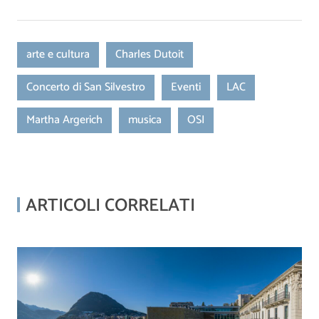
arte e cultura
Charles Dutoit
Concerto di San Silvestro
Eventi
LAC
Martha Argerich
musica
OSI
ARTICOLI CORRELATI