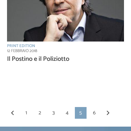
PRINT EDITION
12 FEBBRAIO 2018
Il Postino e il Poliziotto
1
2
3
4
5
6