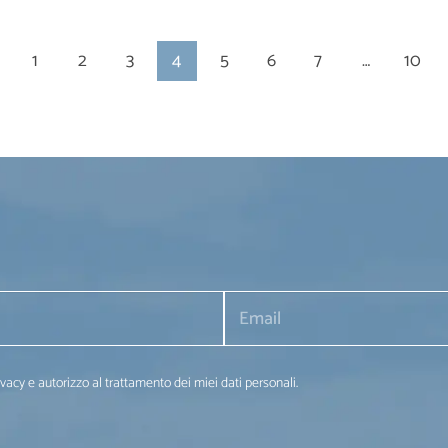
1
2
3
4
5
6
7
…
10
ivacy e autorizzo al trattamento dei miei dati personali.