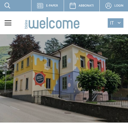
E-PAPER
ABBONATI
LOGIN
IT