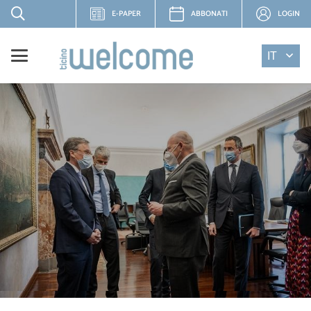
E-PAPER
ABBONATI
LOGIN
IT