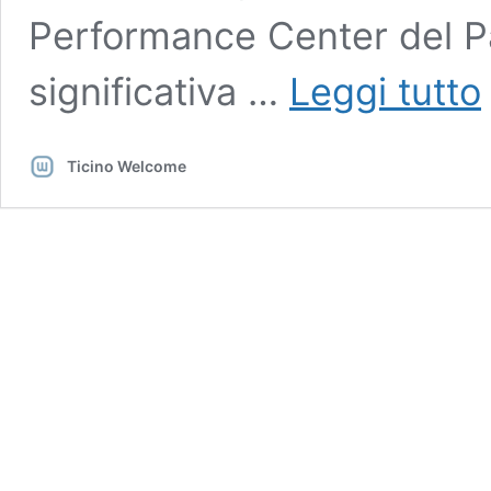
Performance Center del P
L
significativa …
Leggi tutto
d
il
c
Ticino Welcome
d
g
s
il
c
n
d
S
G
p
f