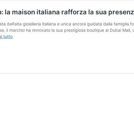
: la maison italiana rafforza la sua presen
a dell’alta gioielleria italiana e unica ancora guidata dalla famiglia 
ea, il marchio ha rinnovato la sua prestigiosa boutique al Dubai Mall, 
Damiani,
i tutto
nuova
luce
a
Dubai
e
in
Bahrein:
la
maison
italiana
rafforza
la
sua
presenza
in