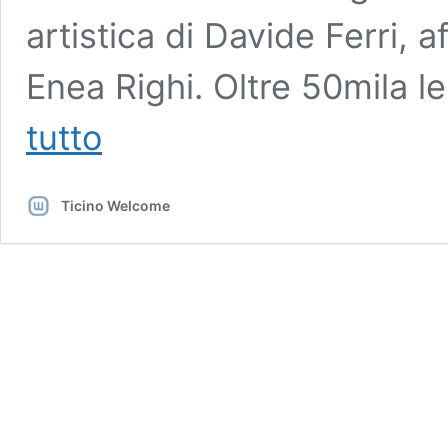
artistica di Davide Ferri, a
Enea Righi. Oltre 50mila l
Arte
tutto
Fiera
2026
chiude
Ticino Welcome
con
oltre
50mila
presenze
e
il
successo
del
nuovo
corso
curatoriale
di